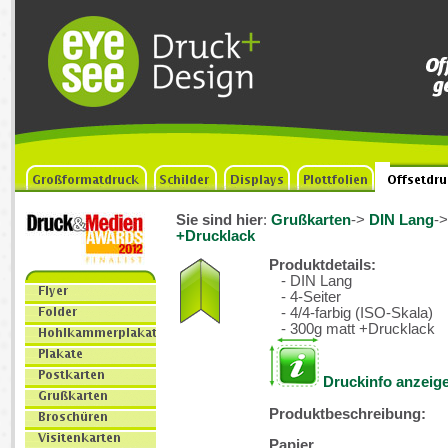
Sie sind hier
:
Grußkarten
->
DIN Lang
-
+Drucklack
Produktdetails:
- DIN Lang
- 4-Seiter
- 4/4-farbig (ISO-Skala)
- 300g matt +Drucklack
Druckinfo anzeig
Produktbeschreibung:
Papier