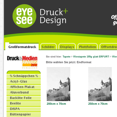
Sie sind hier
:
Tapete
->
Vliestapete 195g glatt ERFURT
->
Vli
Bitte wählen Sie jetzt: Endformat
200cm x 70cm
250cm x 70cm