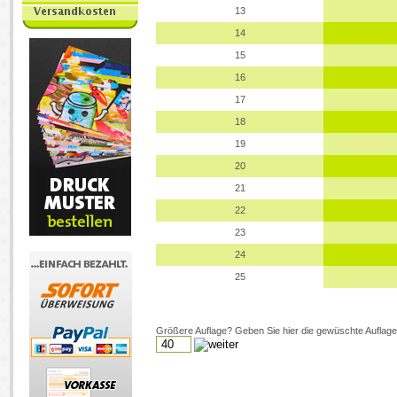
13
14
15
16
17
18
19
20
21
22
23
24
25
Größere Auflage? Geben Sie hier die gewüschte Auflage 