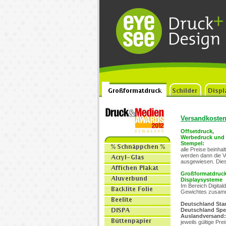
Versandkoste
Offsetdruck,
Werbedruck und
Stempel:
alle Preise beinha
werden dann die Ve
ausgewiesen. Diese
Großformatdruc
Displaysysteme
Im Bereich Digita
Gewichtes zusam
Deutschland Sta
Deutschland Spe
Auslandversand:
jeweils gültige Pr