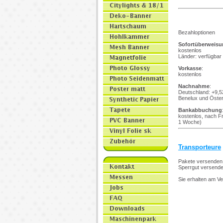
Bezahloptionen
Sofortüberweisu
kostenlos
Länder: verfügbar
Vorkasse
:
kostenlos
Nachnahme
:
Deutschland: +9,52
Benelux und Öster
Bankabbuchung
kostenlos, nach Fr
1 Woche)
Transporteure
Pakete versenden
Sperrgut versenden
Sie erhalten am V