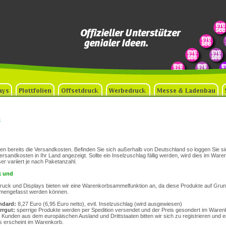
n
lten bereits die Versandkosten. Befinden Sie sich außerhalb von Deutschland so loggen Sie sic
rsandkosten in Ihr Land angezeigt. Sollte ein Inselzuschlag fällig werden, wird dies im War
r variiert je nach Paketanzahl.
k und
ldruck und Displays bieten wir eine Warenkorbsammelfunktion an, da diese Produkte auf Grun
mengefasst werden können.
ndard:
8,27 Euro (6,95 Euro netto), evtl. Inselzuschlag (wird ausgewiesen)
rrgut:
sperrige Produkte werden per Spedition versendet und der Preis gesondert im Ware
Kunden aus dem europäischen Ausland und Drittstaaten bitten wir sich zu registrieren und 
eis erscheint im Warenkorb.