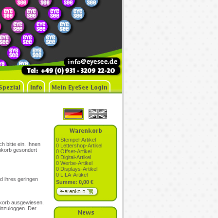
0 Stempel-Artikel
h bitte ein. Ihnen
0 Lettershop-Artikel
enkorb gesondert
0 Offset-Artikel
0 Digital-Artikel
0 Werbe-Artikel
0 Displays-Artikel
0 LILA-Artikel
d ihres geringen
Summe: 0,00 €
nkorb ausgewiesen.
einzuloggen. Der