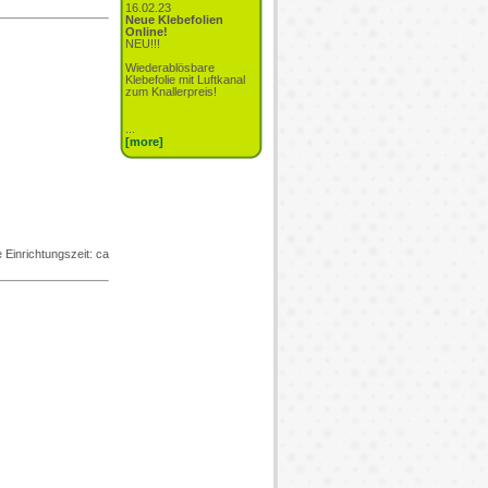
16.02.23
Neue Klebefolien
Online!
NEU!!!
Wiederablösbare
Klebefolie mit Luftkanal
zum Knallerpreis!
...
[more]
 Einrichtungszeit: ca