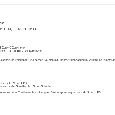
ng
:
 in DE, AT, CH, NL, BE und UK
 Euro (8 Euro netto)
reich:+ 17,85 Euro (15 Euro netto)
:
eischaltung verfügbar. Bitte setzen Sie sich mit unserer Buchhaltung in Verbindung (einmalige
 wir mit GLS und UPS
 wir mit der Spedition GEIS und Schäflein
ersandtag eine Emailbenachrichtigung mit Sendungsverfolgung (nur GLS und UPS)