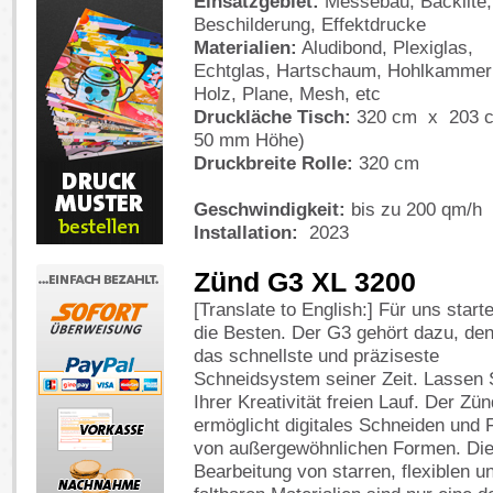
Einsatzgebiet:
Messebau, Backlite,
Beschilderung, Effektdrucke
Materialien:
Aludibond, Plexiglas,
Echtglas, Hartschaum, Hohlkammerp
Holz, Plane, Mesh, etc
Druckläche Tisch:
320 cm x 203 c
50 mm Höhe)
Druckbreite Rolle:
320 cm
Geschwindigkeit:
bis zu 200 qm/h
Installation:
2023
Zünd G3 XL 3200
[Translate to English:] Für uns start
die Besten. Der G3 gehört dazu, den
das schnellste und präziseste
Schneidsystem seiner Zeit. Lassen 
Ihrer Kreativität freien Lauf. Der Zü
ermöglicht digitales Schneiden und 
von außergewöhnlichen Formen. Di
Bearbeitung von starren, flexiblen u