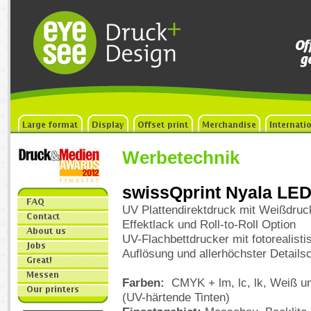
Werbetechnik
swissQprint Nyala LE
UV Plattendirektdruck mit Weißdruc
Effektlack und Roll-to-Roll Option
UV-Flachbettdrucker mit fotorealisti
Auflösung und allerhöchster Details
Farben:
CMYK + lm, lc, lk, Weiß u
(UV-härtende Tinten)