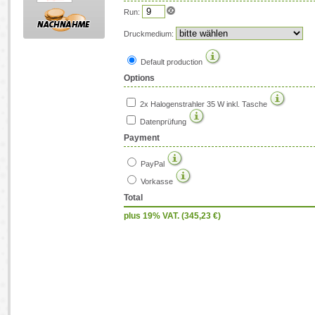
Run:
Druckmedium:
Default production
Options
2x Halogenstrahler 35 W inkl. Tasche
Datenprüfung
Payment
PayPal
Vorkasse
Total
plus 19% VAT. (
345,23
€)