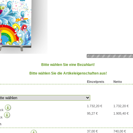
Bitte wählen Sie eine Bezahlart!
Bitte wählen Sie die Artikeleigenschaften aus!
Einzelpreis
Netto
1.732,20 €
1.732,20 €
uck
95,27 €
1.905,40 €
ck
n
37,00 €
740,00 €