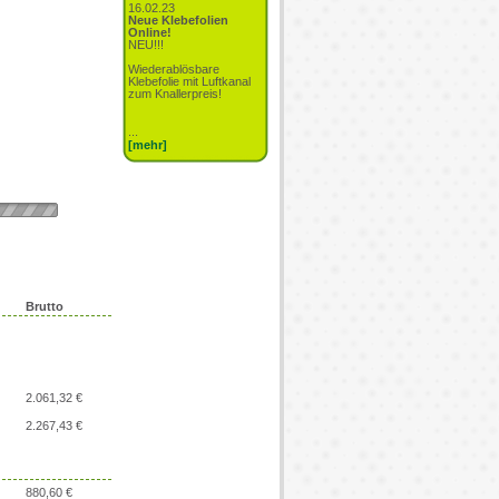
16.02.23
Neue Klebefolien
Online!
NEU!!!
Wiederablösbare
Klebefolie mit Luftkanal
zum Knallerpreis!
...
[mehr]
Brutto
2.061,32 €
2.267,43 €
880,60 €