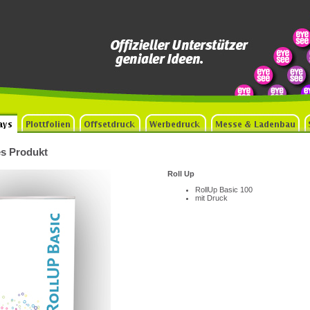
s Produkt
Roll Up
RollUp Basic 100
mit Druck