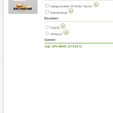
Halogenstrahler 35 W inkl. Tasche
Datenprüfung
Bezahlart
PayPal
Vorkasse
Summe
zzgl. 19% MwSt. (
174,02
€)