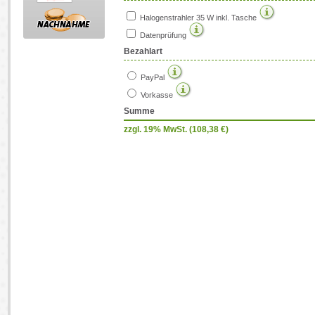
Halogenstrahler 35 W inkl. Tasche
Datenprüfung
Bezahlart
PayPal
Vorkasse
Summe
zzgl. 19% MwSt. (
108,38
€)