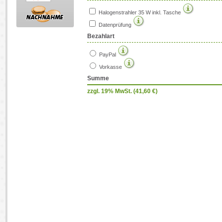
Halogenstrahler 35 W inkl. Tasche
Datenprüfung
Bezahlart
PayPal
Vorkasse
Summe
zzgl. 19% MwSt. (
41,60
€)