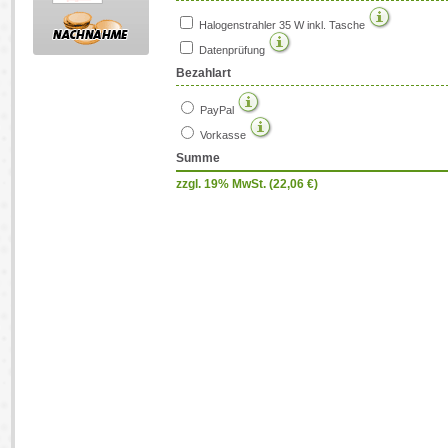
Halogenstrahler 35 W inkl. Tasche
Datenprüfung
Bezahlart
PayPal
Vorkasse
Summe
zzgl. 19% MwSt. (
22,06
€)